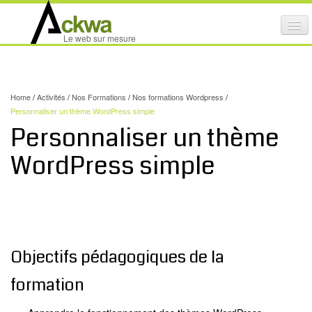
Affi
Le web sur mesure
le
ACTIVITÉS
me
mob
NOS SERVICES
Home
/
Activités
/
Nos Formations
/
Nos formations Wordpress
/
CRÉATION GRAPHIQUE
Personnaliser un thème WordPress simple
Personnaliser un thème
MAINTENANCE DE SITES INTERNET
WordPress simple
NOS PRODUITS
NOS FORMATIONS
AUDIT D’ACCESSIBILITÉ INTERNET
PORTFOLIO
Objectifs pédagogiques de la
RÉFÉRENCES
formation
PARTENAIRES