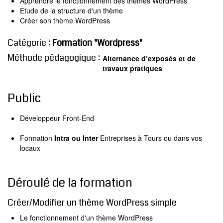
Apprendre le fonctionnement des thèmes WordPress
MODX
Etude de la structure d'un thème
BLOG
Créer son thème WordPress
CONTACT
Catégorie :
Formation "Wordpress"
OFFRES E-SANTÉ
Méthode pédagogique :
Alternance d’exposés et de
Rechercher
travaux pratiques
Public
Développeur Front-End
Formation
Intra ou Inter
Entreprises à Tours ou dans vos
locaux
Déroulé de la formation
Créer/Modifier un thème WordPress simple
Le fonctionnement d'un thème WordPress