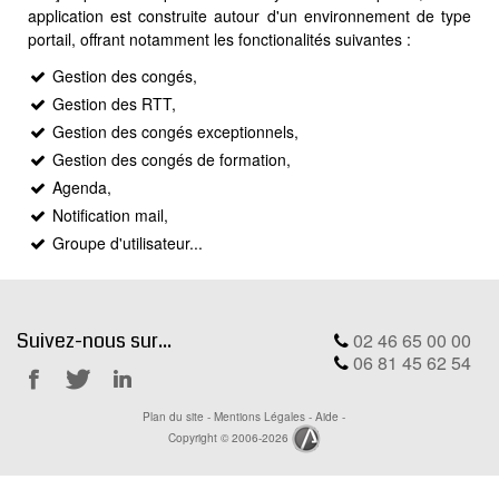
MODX
application est construite autour d'un environnement de type
portail, offrant notamment les fonctionalités suivantes :
BLOG
Gestion des congés,
CONTACT
Gestion des RTT,
OFFRES E-SANTÉ
Gestion des congés exceptionnels,
Rechercher
Gestion des congés de formation,
Agenda,
Notification mail,
Groupe d'utilisateur...
Suivez-nous sur...
02 46 65 00 00
06 81 45 62 54
Notre
Notre
Notre
Plan du site
-
Mentions Légales
-
Aide
-
Facebook
Twitter
Linkedin
Copyright © 2006-2026
Ackwa.fr