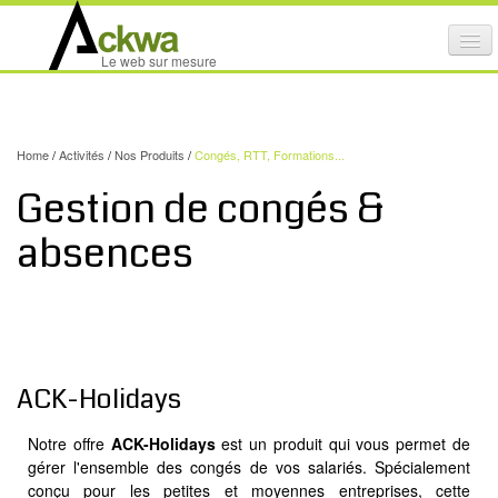
Affi
Le web sur mesure
le
ACTIVITÉS
me
mob
NOS SERVICES
Home
/
Activités
/
Nos Produits
/
Congés, RTT, Formations...
CRÉATION GRAPHIQUE
Gestion de congés &
MAINTENANCE DE SITES INTERNET
absences
NOS PRODUITS
NOS FORMATIONS
AUDIT D’ACCESSIBILITÉ INTERNET
ACK-Holidays
PORTFOLIO
RÉFÉRENCES
Notre offre
ACK-Holidays
est un produit qui vous permet de
PARTENAIRES
gérer l'ensemble des congés de vos salariés. Spécialement
conçu pour les petites et moyennes entreprises, cette