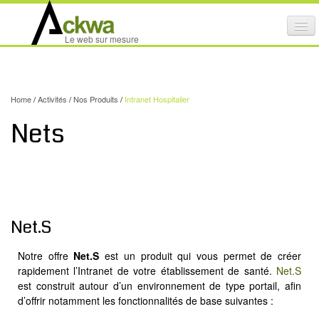
Affi
Le web sur mesure
le
ACTIVITÉS
me
mob
NOS SERVICES
Home
/
Activités
/
Nos Produits
/
Intranet Hospitalier
CRÉATION GRAPHIQUE
Nets
MAINTENANCE DE SITES INTERNET
NOS PRODUITS
NOS FORMATIONS
Net.S
AUDIT D’ACCESSIBILITÉ INTERNET
PORTFOLIO
Notre offre
Net.S
est un produit qui vous permet de créer
rapidement l’Intranet de votre établissement de santé.
Net.S
RÉFÉRENCES
est construit autour d’un environnement de type portail, afin
PARTENAIRES
d’offrir notamment les fonctionnalités de base suivantes :