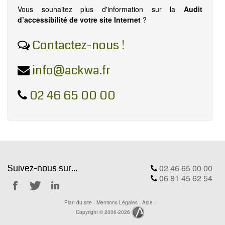
Vous souhaitez plus d'information sur la
Audit
d’accessibilité de votre site Internet
?
Contactez-nous !
info@ackwa.fr
02 46 65 00 00
Suivez-nous sur...
02 46 65 00 00
06 81 45 62 54
Notre
Notre
Notre
Plan du site
-
Mentions Légales
-
Aide
-
Facebook
Twitter
Linkedin
Copyright © 2006-2026
Ackwa.fr