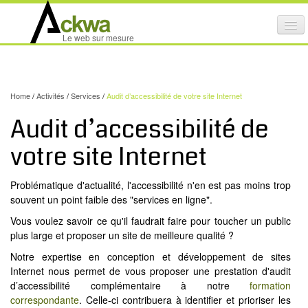
Affi
Le web sur mesure
le
ACTIVITÉS
me
mob
NOS SERVICES
Home
/
Activités
/
Services
/
Audit d’accessibilité de votre site Internet
CRÉATION GRAPHIQUE
Audit d’accessibilité de
MAINTENANCE DE SITES INTERNET
votre site Internet
NOS PRODUITS
Problématique d'actualité, l'accessibilité n'en est pas moins trop
NOS FORMATIONS
souvent un point faible des "services en ligne".
AUDIT D’ACCESSIBILITÉ INTERNET
Vous voulez savoir ce qu'il faudrait faire pour toucher un public
plus large et proposer un site de meilleure qualité ?
PORTFOLIO
Notre expertise en conception et développement de sites
RÉFÉRENCES
Internet nous permet de vous proposer une prestation d'audit
d’accessibilité complémentaire à notre
formation
PARTENAIRES
correspondante
. Celle-ci contribuera à identifier et prioriser les