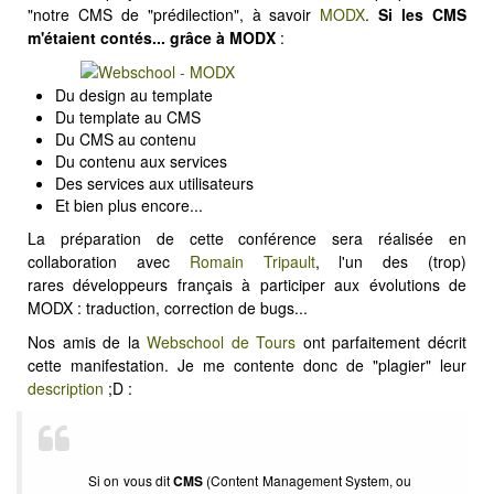
MODX
"notre CMS de "prédilection", à savoir
MODX
.
Si les CMS
m'étaient contés... grâce à MODX
:
BLOG
CONTACT
Du design au template
OFFRES E-SANTÉ
Du template au CMS
Du CMS au contenu
Rechercher
Du contenu aux services
Des services aux utilisateurs
Et bien plus encore...
La préparation de cette conférence sera réalisée en
collaboration avec
Romain Tripault
, l'un des (trop)
rares développeurs français à participer aux évolutions de
MODX : traduction, correction de bugs...
Nos amis de la
Webschool de Tours
ont parfaitement décrit
cette manifestation. Je me contente donc de "plagier" leur
description
;D :
Si on vous dit
CMS
(Content Management System, ou