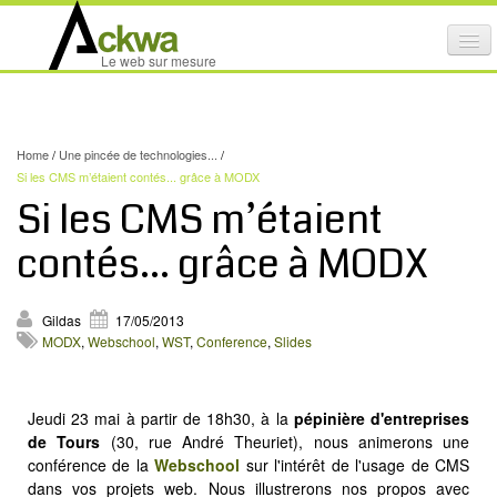
Affi
Le web sur mesure
le
ACTIVITÉS
me
mob
NOS SERVICES
Home
/
Une pincée de technologies...
/
CRÉATION GRAPHIQUE
Si les CMS m’étaient contés... grâce à MODX
Si les CMS m’étaient
MAINTENANCE DE SITES INTERNET
contés... grâce à MODX
NOS PRODUITS
NOS FORMATIONS
Gildas
17/05/2013
MODX
,
Webschool
,
WST
,
Conference
,
Slides
AUDIT D’ACCESSIBILITÉ INTERNET
PORTFOLIO
Jeudi 23 mai à partir de 18h30, à la
pépinière d'entreprises
RÉFÉRENCES
de Tours
(30, rue André Theuriet), nous animerons une
PARTENAIRES
conférence de la
Webschool
sur l'intérêt de l'usage de CMS
dans vos projets web. Nous illustrerons nos propos avec