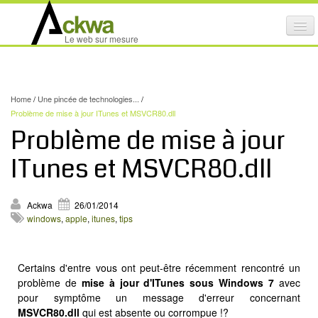
Affi
Le web sur mesure
le
ACTIVITÉS
me
mob
NOS SERVICES
Home
/
Une pincée de technologies...
/
CRÉATION GRAPHIQUE
Problème de mise à jour ITunes et MSVCR80.dll
Problème de mise à jour
MAINTENANCE DE SITES INTERNET
ITunes et MSVCR80.dll
NOS PRODUITS
NOS FORMATIONS
Ackwa
26/01/2014
windows
,
apple
,
itunes
,
tips
AUDIT D’ACCESSIBILITÉ INTERNET
PORTFOLIO
Certains d'entre vous ont peut-être récemment rencontré un
RÉFÉRENCES
problème de
mise à jour d'ITunes sous Windows 7
avec
PARTENAIRES
pour symptôme un message d'erreur concernant
MSVCR80.dll
qui est absente ou corrompue !?