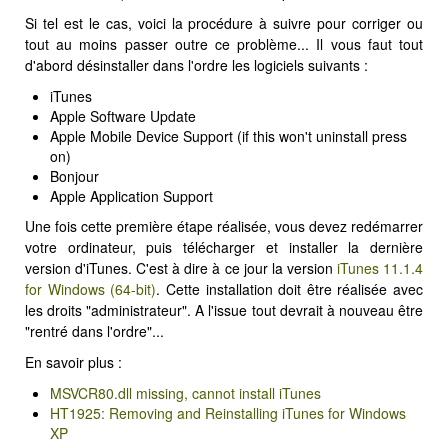
MODX
Si tel est le cas, voici la procédure à suivre pour corriger ou
BLOG
tout au moins passer outre ce problème... Il vous faut tout
d'abord désinstaller dans l'ordre les logiciels suivants :
CONTACT
iTunes
OFFRES E-SANTÉ
Apple Software Update
Apple Mobile Device Support (if this won't uninstall press
Rechercher
on)
Bonjour
Apple Application Support
Une fois cette première étape réalisée, vous devez redémarrer
votre ordinateur, puis télécharger et installer la dernière
version d'iTunes. C'est à dire à ce jour la version
iTunes 11.1.4
for Windows (64-bit)
. Cette installation doit être réalisée avec
les droits "administrateur". A l'issue tout devrait à nouveau être
"rentré dans l'ordre"...
En savoir plus :
MSVCR80.dll missing, cannot install iTunes
HT1925: Removing and Reinstalling iTunes for Windows
XP