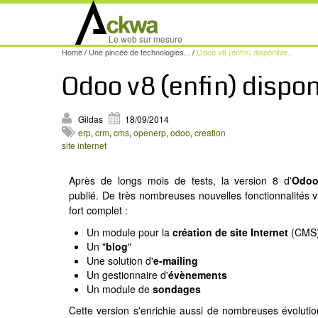
Le web sur mesure
Home
/
Une pincée de technologies...
/
Odoo v8 (enfin) disponible...
Odoo v8 (enfin) disponi
Gildas
18/09/2014
erp
,
crm
,
cms
,
openerp
,
odoo
,
creation
site internet
Après de longs mois de tests, la version 8 d'
Odo
publié. De très nombreuses nouvelles fonctionnalités v
fort complet :
Un module pour la
création de site Internet
(CMS) 
Un "
blog
"
Une solution d'
e-mailing
Un gestionnaire d'
évènements
Un module de
sondages
Cette version s'enrichie aussi de nombreuses évolutio