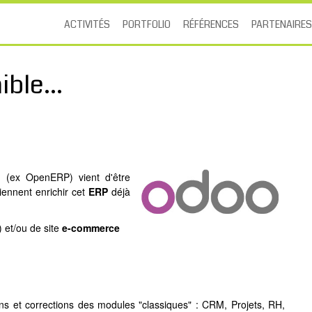
ACTIVITÉS
PORTFOLIO
RÉFÉRENCES
PARTENAIRES
ble...
o
(ex OpenERP) vient d'être
iennent enrichir cet
ERP
déjà
et/ou de site
e-commerce
ns et corrections des modules "classiques" : CRM, Projets, RH,