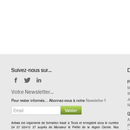
Suivez-nous sur...
D
P
Notre
Notre
Notre
M
Facebook
Twitter
Linkedin
Votre Newsletter...
W
J
Pour rester informés... Abonnez-vous à notre
Newsletter
!
N
Valider
Q
A
Ackwa est organisme de formation basé à Tours et enregistré sous le numéro
P
24 37 02410 37 auprès de Monsieur le Préfet de la région Centre. Nos