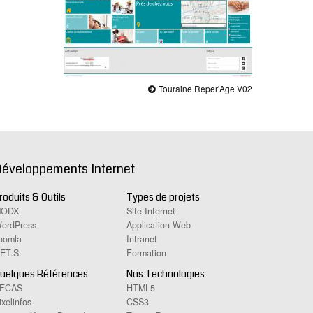
Touraine Reper'Age V02
éveloppements Internet
roduits & Outils
Types de projets
ODX
Site Internet
ordPress
Application Web
oomla
Intranet
ET.S
Formation
uelques Références
Nos Technologies
FCAS
HTML5
ixelinfos
CSS3