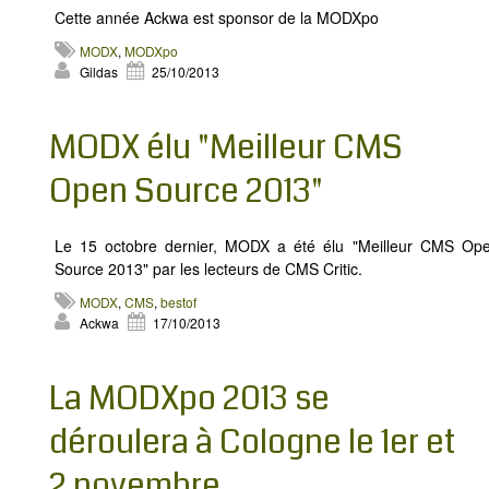
Cette année Ackwa est sponsor de la MODXpo
MODX
,
MODXpo
Gildas
25/10/2013
MODX élu "Meilleur CMS
Open Source 2013"
Le 15 octobre dernier, MODX a été élu "Meilleur CMS Op
Source 2013" par les lecteurs de CMS Critic.
MODX
,
CMS
,
bestof
Ackwa
17/10/2013
La MODXpo 2013 se
déroulera à Cologne le 1er et
2 novembre...