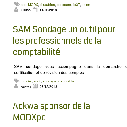
MODX
seo
,
MODX
,
citraubien
,
concours
,
tic37
,
esten
Gildas
11/12/2013
BLOG
CONTACT
SAM Sondage un outil pour
OFFRES E-SANTÉ
les professionnels de la
Rechercher
comptabilité
SAM sondage vous accompagne dans la démarche 
certification et de révision des comptes
logiciel
,
audit
,
sondage
,
comptable
Ackwa
08/12/2013
Ackwa sponsor de la
MODXpo