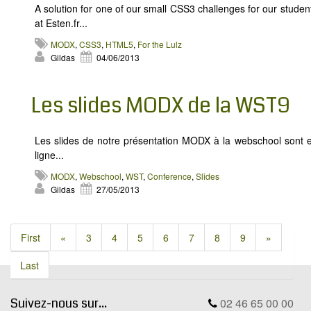
A solution for one of our small CSS3 challenges for our studen
at Esten.fr...
MODX
,
CSS3
,
HTML5
,
For the Lulz
Gildas
04/06/2013
Les slides MODX de la WST9
Les slides de notre présentation MODX à la webschool sont 
ligne...
MODX
,
Webschool
,
WST
,
Conference
,
Slides
Gildas
27/05/2013
First
«
3
4
5
6
7
8
9
»
Last
Suivez-nous sur...
02 46 65 00 00