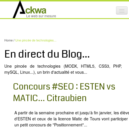
Affi
Le web sur mesure
le
ACTIVITÉS
me
mob
NOS SERVICES
Home
/
Une pincée de technologies...
CRÉATION GRAPHIQUE
En direct du Blog...
MAINTENANCE DE SITES INTERNET
Une pincée de technologies (MODX, HTML5, CSS3, PHP,
NOS PRODUITS
mySQL, Linux...), un brin d'actualité et vous...
NOS FORMATIONS
Concours #SEO : ESTEN vs
AUDIT D’ACCESSIBILITÉ INTERNET
MATIC... Citraubien
PORTFOLIO
RÉFÉRENCES
A partir de la semaine prochaine et jusqu'à fin janvier, les élèv
d'ESTEN et ceux de la licence Matic de Tours vont participer
PARTENAIRES
un petit concours de "Positionnement"...