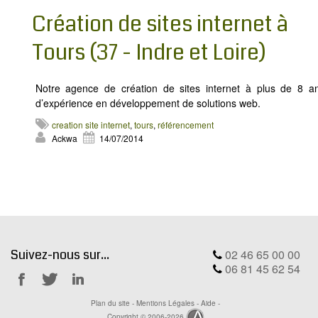
Création de sites internet à
Tours (37 - Indre et Loire)
Notre agence de création de sites internet à plus de 8 a
d’expérience en développement de solutions web.
creation site internet
,
tours
,
référencement
Ackwa
14/07/2014
Suivez-nous sur...
02 46 65 00 00
06 81 45 62 54
Notre
Notre
Notre
Plan du site
-
Mentions Légales
-
Aide
-
Facebook
Twitter
Linkedin
Copyright © 2006-2026
Ackwa.fr