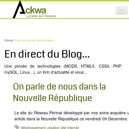
Affi
Le web sur mesure
le
ACTIVITÉS
me
mob
NOS SERVICES
Home
/
Une pincée de technologies...
CRÉATION GRAPHIQUE
En direct du Blog...
MAINTENANCE DE SITES INTERNET
Une pincée de technologies (MODX, HTML5, CSS3, PHP,
NOS PRODUITS
mySQL, Linux...), un brin d'actualité et vous...
NOS FORMATIONS
On parle de nous dans la
AUDIT D’ACCESSIBILITÉ INTERNET
Nouvelle République
PORTFOLIO
RÉFÉRENCES
Le site du Réseau Périnat développé par nos soins acquière 
article dans la Nouvelle République ce vendredi 09 Décembre.
PARTENAIRES
développement
,
creation site internet