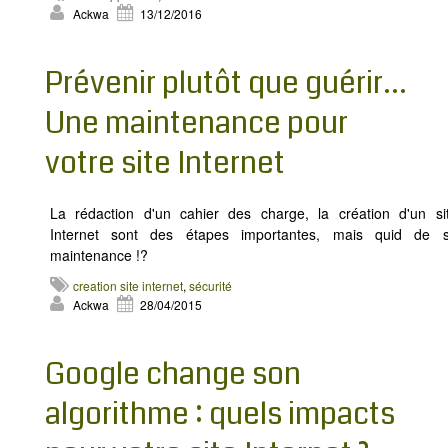
MODX
Ackwa
13/12/2016
BLOG
CONTACT
​Prévenir plutôt que guérir...
OFFRES E-SANTÉ
Une maintenance pour
Rechercher
votre site Internet
La rédaction d'un cahier des charge, la création d'un si
Internet sont des étapes importantes, mais quid de 
maintenance !?
creation site internet
,
sécurité
Ackwa
28/04/2015
Google change son
algorithme : quels impacts