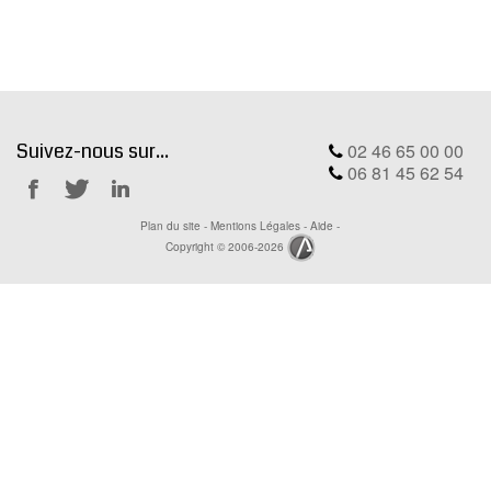
MODX
BLOG
CONTACT
OFFRES E-SANTÉ
Suivez-nous sur...
02 46 65 00 00
Rechercher
06 81 45 62 54
Notre
Notre
Notre
Plan du site
-
Mentions Légales
-
Aide
-
Facebook
Twitter
Linkedin
Copyright © 2006-2026
Ackwa.fr