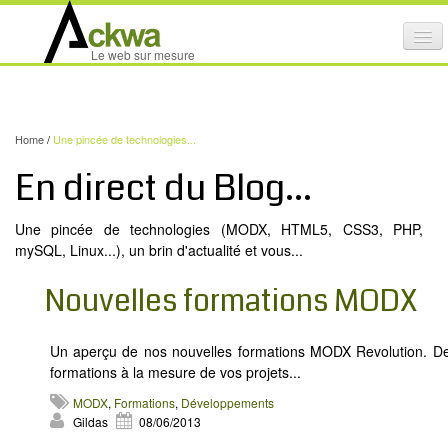
Affi
Le web sur mesure
le
ACTIVITÉS
me
mob
NOS SERVICES
Home
/
Une pincée de technologies...
CRÉATION GRAPHIQUE
En direct du Blog...
MAINTENANCE DE SITES INTERNET
Une pincée de technologies (MODX, HTML5, CSS3, PHP,
NOS PRODUITS
mySQL, Linux...), un brin d'actualité et vous...
NOS FORMATIONS
Nouvelles formations MODX
AUDIT D’ACCESSIBILITÉ INTERNET
Un aperçu de nos nouvelles formations MODX Revolution. D
PORTFOLIO
formations à la mesure de vos projets...
RÉFÉRENCES
MODX
,
Formations
,
Développements
PARTENAIRES
Gildas
08/06/2013