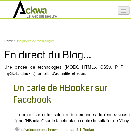
Affi
Le web sur mesure
le
ACTIVITÉS
me
mob
NOS SERVICES
Home
/
Une pincée de technologies...
CRÉATION GRAPHIQUE
En direct du Blog...
MAINTENANCE DE SITES INTERNET
Une pincée de technologies (MODX, HTML5, CSS3, PHP,
NOS PRODUITS
mySQL, Linux...), un brin d'actualité et vous...
NOS FORMATIONS
On parle de HBooker sur
AUDIT D’ACCESSIBILITÉ INTERNET
Facebook
PORTFOLIO
RÉFÉRENCES
Un article sur notre solution de demandes de rendez-vous 
ligne "HBooker" sur le facebook du centre hospitalier de Vichy.
PARTENAIRES
développement
,
innovation
,
e-santé
,
HBooker