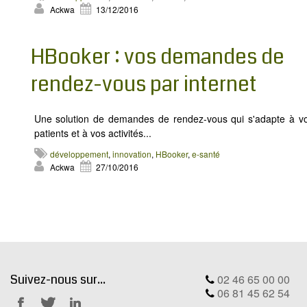
MODX
Ackwa
13/12/2016
BLOG
CONTACT
HBooker : vos demandes de
OFFRES E-SANTÉ
rendez-vous par internet
Rechercher
Une solution de demandes de rendez-vous qui s'adapte à v
patients et à vos activités...
développement
,
innovation
,
HBooker
,
e-santé
Ackwa
27/10/2016
Suivez-nous sur...
02 46 65 00 00
06 81 45 62 54