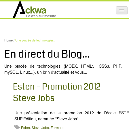
Affi
Le web sur mesure
le
ACTIVITÉS
me
mob
NOS SERVICES
Home
/
Une pincée de technologies...
CRÉATION GRAPHIQUE
En direct du Blog...
MAINTENANCE DE SITES INTERNET
Une pincée de technologies (MODX, HTML5, CSS3, PHP,
NOS PRODUITS
mySQL, Linux...), un brin d'actualité et vous...
NOS FORMATIONS
Esten - Promotion 2012
AUDIT D’ACCESSIBILITÉ INTERNET
Steve Jobs
PORTFOLIO
RÉFÉRENCES
Une présentation de la promotion 2012 de l'école EST
SUP'Edition, nommée "Steve Jobs"...
PARTENAIRES
Esten
,
Steve Jobs
,
Formation