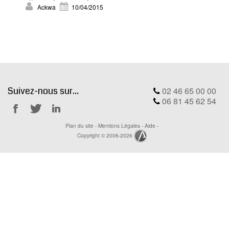
MODX
Ackwa
10/04/2015
BLOG
CONTACT
OFFRES E-SANTÉ
Rechercher
Suivez-nous sur...
02 46 65 00 00
06 81 45 62 54
Notre
Notre
Notre
Plan du site
-
Mentions Légales
-
Aide
-
Facebook
Twitter
Linkedin
Copyright © 2006-2026
Ackwa.fr