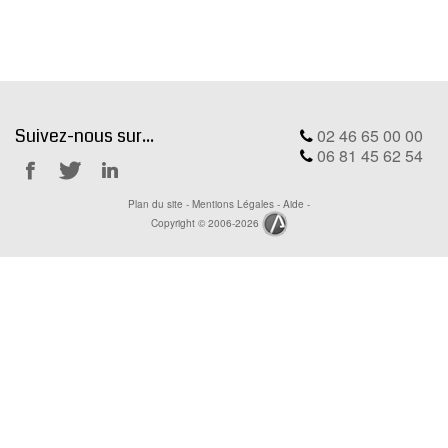
MODX
BLOG
CONTACT
OFFRES E-SANTÉ
Suivez-nous sur...
02 46 65 00 00
Rechercher
06 81 45 62 54
Notre
Notre
Notre
Plan du site
-
Mentions Légales
-
Aide
-
Facebook
Twitter
Linkedin
Copyright © 2006-2026
Ackwa.fr