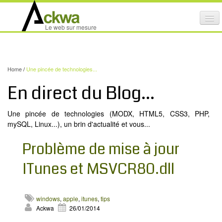
Affi
Le web sur mesure
le
ACTIVITÉS
me
mob
NOS SERVICES
Home
/
Une pincée de technologies...
CRÉATION GRAPHIQUE
En direct du Blog...
MAINTENANCE DE SITES INTERNET
Une pincée de technologies (MODX, HTML5, CSS3, PHP,
NOS PRODUITS
mySQL, Linux...), un brin d'actualité et vous...
NOS FORMATIONS
Problème de mise à jour
AUDIT D’ACCESSIBILITÉ INTERNET
ITunes et MSVCR80.dll
PORTFOLIO
RÉFÉRENCES
windows
,
apple
,
itunes
,
tips
PARTENAIRES
Ackwa
26/01/2014