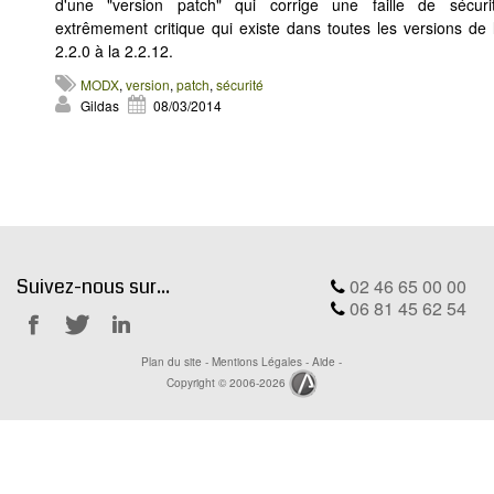
MODX
d'une "version patch" qui corrige ​une faille de sécuri
extrêmement critique qui existe dans toutes les versions de 
BLOG
2.2.0 à la 2.2.12.
CONTACT
MODX
,
version
,
patch
,
sécurité
Gildas
08/03/2014
OFFRES E-SANTÉ
Rechercher
Suivez-nous sur...
02 46 65 00 00
06 81 45 62 54
Notre
Notre
Notre
Plan du site
-
Mentions Légales
-
Aide
-
Facebook
Twitter
Linkedin
Copyright © 2006-2026
Ackwa.fr