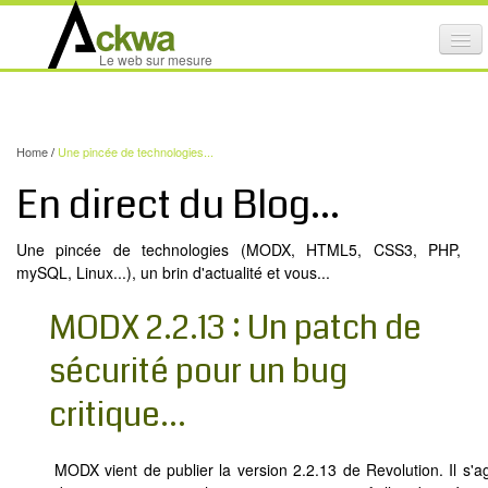
Affi
Le web sur mesure
le
ACTIVITÉS
me
mob
NOS SERVICES
Home
/
Une pincée de technologies...
CRÉATION GRAPHIQUE
En direct du Blog...
MAINTENANCE DE SITES INTERNET
Une pincée de technologies (MODX, HTML5, CSS3, PHP,
NOS PRODUITS
mySQL, Linux...), un brin d'actualité et vous...
NOS FORMATIONS
MODX 2.2.13 : Un patch de
AUDIT D’ACCESSIBILITÉ INTERNET
sécurité pour un bug
PORTFOLIO
critique...
RÉFÉRENCES
PARTENAIRES
​​MODX vient de publier la version 2.2.13 de Revolution. Il s'ag