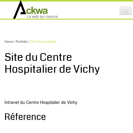
Affi
Le web sur mesure
le
ACTIVITÉS
me
mob
NOS SERVICES
Home
/
Portfolio
/
CH-Feurs Intranet
CRÉATION GRAPHIQUE
Site du Centre
MAINTENANCE DE SITES INTERNET
Hospitalier de Vichy
NOS PRODUITS
NOS FORMATIONS
AUDIT D’ACCESSIBILITÉ INTERNET
Intranet du Centre Hospitalier de Vichy
PORTFOLIO
Réference
RÉFÉRENCES
PARTENAIRES