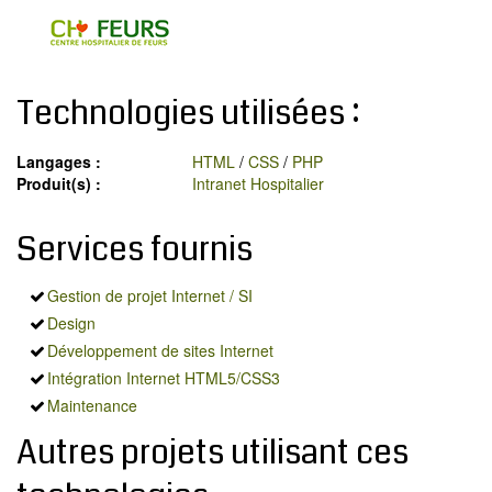
MODX
BLOG
CONTACT
Technologies utilisées :
OFFRES E-SANTÉ
Rechercher
Langages :
HTML
/
CSS
/
PHP
Produit(s) :
Intranet Hospitalier
Services fournis
Gestion de projet Internet / SI
Design
Développement de sites Internet
Intégration Internet HTML5/CSS3
Maintenance
Autres projets utilisant ces