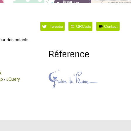
Tweeter
QRCode
Contact
eur des enfants.
Réference
X
ap
/
JQuery