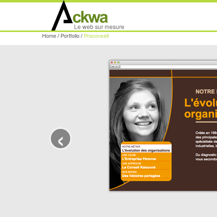
Le web sur mesure
Home
/
Portfolio
/
Proconseil
‹