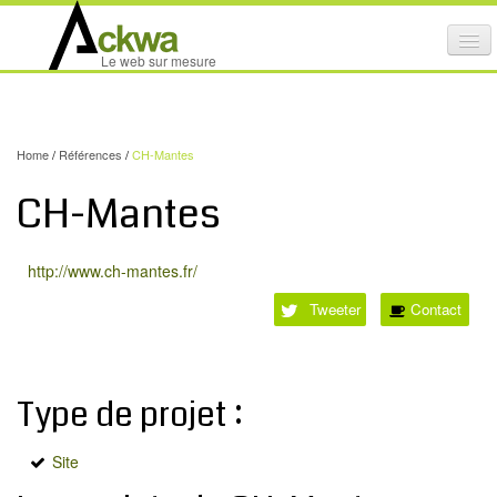
Affi
Le web sur mesure
le
ACTIVITÉS
me
mob
NOS SERVICES
Home
/
Références
/
CH-Mantes
CRÉATION GRAPHIQUE
CH-Mantes
MAINTENANCE DE SITES INTERNET
NOS PRODUITS
http://www.ch-mantes.fr/
NOS FORMATIONS
Tweeter
Contact
AUDIT D’ACCESSIBILITÉ INTERNET
PORTFOLIO
Type de projet :
RÉFÉRENCES
Site
PARTENAIRES