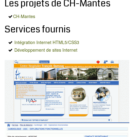
Les projets de CH-Mantes
MODX
BLOG
CH-Mantes
CONTACT
Services fournis
OFFRES E-SANTÉ
Rechercher
Intégration Internet HTML5/CSS3
Développement de sites Internet