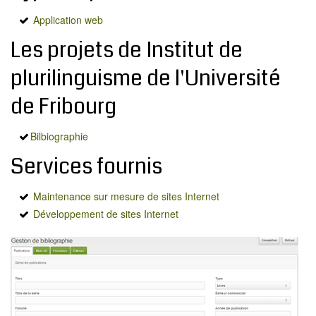
MODX
Application web
BLOG
Les projets de Institut de
CONTACT
plurilinguisme de l'Université
OFFRES E-SANTÉ
Rechercher
de Fribourg
Bilbiographie
Services fournis
Maintenance sur mesure de sites Internet
Développement de sites Internet