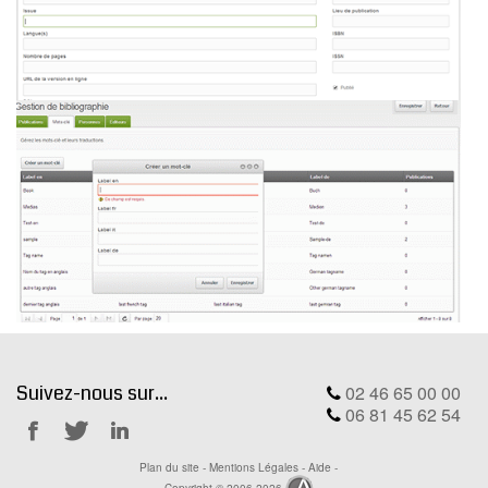
Suivez-nous sur...
02 46 65 00 00
06 81 45 62 54
Notre
Notre
Notre
Plan du site
-
Mentions Légales
-
Aide
-
Facebook
Twitter
Linkedin
Copyright © 2006-2026
Ackwa.fr