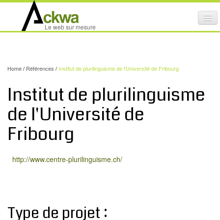
Affi
Le web sur mesure
le
ACTIVITÉS
me
mob
NOS SERVICES
Home
/
Références
/
Institut de plurilinguisme de l'Université de Fribourg
CRÉATION GRAPHIQUE
Institut de plurilinguisme
MAINTENANCE DE SITES INTERNET
de l'Université de
NOS PRODUITS
Fribourg
NOS FORMATIONS
AUDIT D’ACCESSIBILITÉ INTERNET
http://www.centre-plurilinguisme.ch/
PORTFOLIO
RÉFÉRENCES
PARTENAIRES
Type de projet :