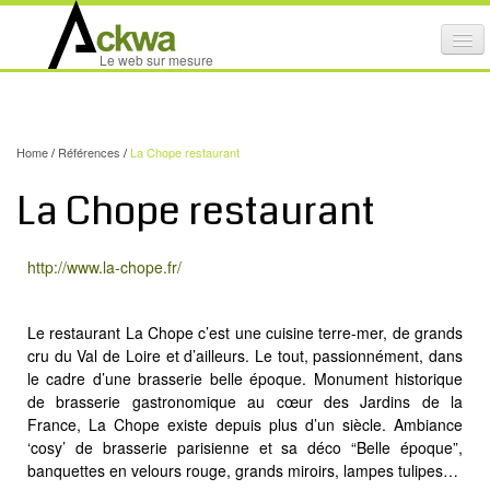
Affi
Le web sur mesure
le
ACTIVITÉS
me
mob
NOS SERVICES
Home
/
Références
/
La Chope restaurant
CRÉATION GRAPHIQUE
La Chope restaurant
MAINTENANCE DE SITES INTERNET
NOS PRODUITS
http://www.la-chope.fr/
NOS FORMATIONS
Le restaurant La Chope c’est une cuisine terre-mer, de grands
AUDIT D’ACCESSIBILITÉ INTERNET
cru du Val de Loire et d’ailleurs. Le tout, passionnément, dans
le cadre d’une brasserie belle époque. Monument historique
PORTFOLIO
de brasserie gastronomique au cœur des Jardins de la
RÉFÉRENCES
France, La Chope existe depuis plus d’un siècle. Ambiance
‘cosy’ de brasserie parisienne et sa déco “Belle époque”,
PARTENAIRES
banquettes en velours rouge, grands miroirs, lampes tulipes…