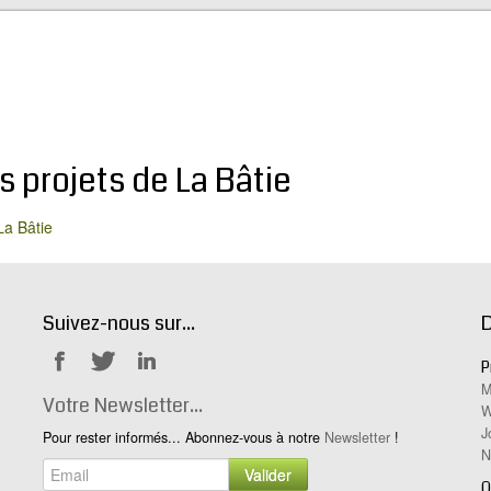
s projets de La Bâtie
La Bâtie
Suivez-nous sur...
D
P
Notre
Notre
Notre
M
Facebook
Twitter
Linkedin
Votre Newsletter...
W
J
Pour rester informés... Abonnez-vous à notre
Newsletter
!
N
Valider
Q