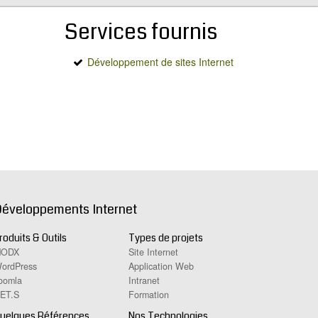
Services fournis
Développement de sites Internet
éveloppements Internet
roduits & Outils
Types de projets
ODX
Site Internet
ordPress
Application Web
oomla
Intranet
ET.S
Formation
uelques Références
Nos Technologies