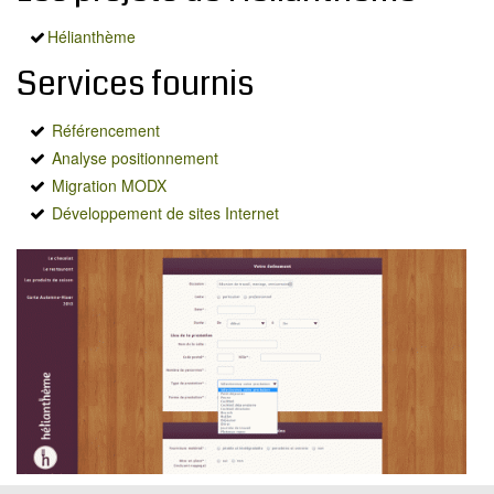
MODX
Hélianthème
BLOG
Services fournis
CONTACT
OFFRES E-SANTÉ
Référencement
Rechercher
Analyse positionnement
Migration MODX
Développement de sites Internet