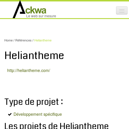
Affi
Le web sur mesure
le
ACTIVITÉS
me
mob
NOS SERVICES
Home
/
Références
/
Heliantheme
CRÉATION GRAPHIQUE
Heliantheme
MAINTENANCE DE SITES INTERNET
NOS PRODUITS
http://heliantheme.com/
NOS FORMATIONS
AUDIT D’ACCESSIBILITÉ INTERNET
Type de projet :
PORTFOLIO
RÉFÉRENCES
Développement spécifique
PARTENAIRES
Les projets de Heliantheme