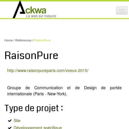
Affi
Le web sur mesure
le
ACTIVITÉS
me
mob
NOS SERVICES
Home
/
Références
/
RaisonPure
CRÉATION GRAPHIQUE
RaisonPure
MAINTENANCE DE SITES INTERNET
NOS PRODUITS
http://www.raisonpureparis.com/voeux-2015/
NOS FORMATIONS
Groupe de Communication et de Design de portée
AUDIT D’ACCESSIBILITÉ INTERNET
internationale (Paris - New-York).
PORTFOLIO
Type de projet :
RÉFÉRENCES
Site
PARTENAIRES
Développement spécifique