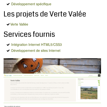
MODX
Développement spécifique
BLOG
Les projets de Verte Valée
CONTACT
Verte Vallée
OFFRES E-SANTÉ
Services fournis
Rechercher
Intégration Internet HTML5/CSS3
Développement de sites Internet