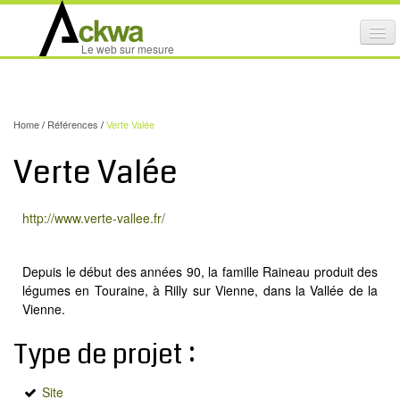
Affi
Le web sur mesure
le
ACTIVITÉS
me
mob
NOS SERVICES
Home
/
Références
/
Verte Valée
CRÉATION GRAPHIQUE
Verte Valée
MAINTENANCE DE SITES INTERNET
NOS PRODUITS
http://www.verte-vallee.fr/
NOS FORMATIONS
Depuis le début des années 90, la famille Raineau produit des
AUDIT D’ACCESSIBILITÉ INTERNET
légumes en Touraine, à Rilly sur Vienne, dans la Vallée de la
Vienne.
PORTFOLIO
RÉFÉRENCES
Type de projet :
PARTENAIRES
Site