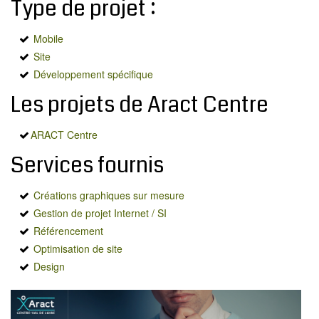
Type de projet :
MODX
BLOG
Mobile
CONTACT
Site
OFFRES E-SANTÉ
Développement spécifique
Les projets de Aract Centre
Rechercher
ARACT Centre
Services fournis
Créations graphiques sur mesure
Gestion de projet Internet / SI
Référencement
Optimisation de site
Design