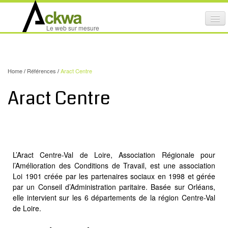
Affi
Le web sur mesure
le
ACTIVITÉS
me
mob
NOS SERVICES
Home
/
Références
/
Aract Centre
CRÉATION GRAPHIQUE
Aract Centre
MAINTENANCE DE SITES INTERNET
NOS PRODUITS
NOS FORMATIONS
L’Aract Centre-Val de Loire, Association Régionale pour
AUDIT D’ACCESSIBILITÉ INTERNET
l’Amélioration des Conditions de Travail, est une association
Loi 1901 créée par les partenaires sociaux en 1998 et gérée
PORTFOLIO
par un Conseil d’Administration paritaire. Basée sur Orléans,
RÉFÉRENCES
elle intervient sur les 6 départements de la région Centre-Val
de Loire.
PARTENAIRES